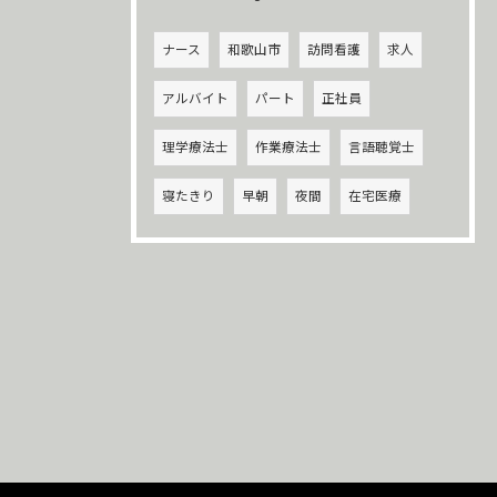
ナース
和歌山市
訪問看護
求人
アルバイト
パート
正社員
理学療法士
作業療法士
言語聴覚士
寝たきり
早朝
夜間
在宅医療