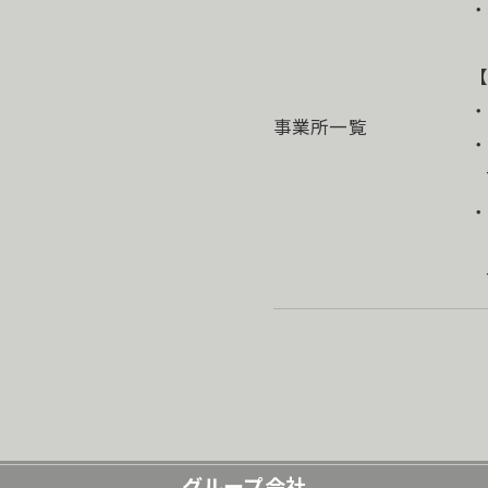
・
【
・
事業所一覧
・
T
サ
T
グループ会社