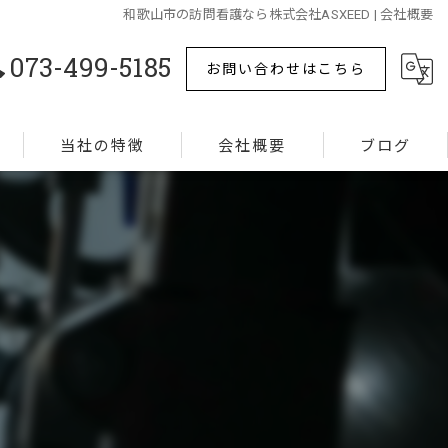
和歌山市の訪問看護なら株式会社ASXEED | 会社概要
073-499-5185
お問い合わせはこちら
当社の特徴
会社概要
ブログ
難病
コラム
ターミナルケア
精神疾患
リハビリ
認知症