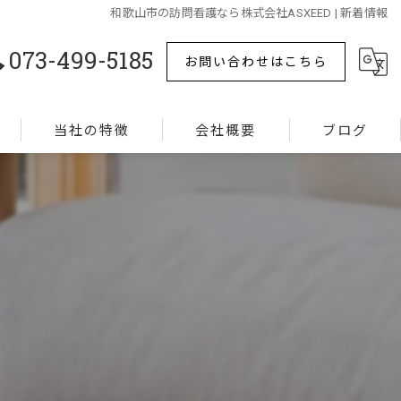
和歌山市の訪問看護なら株式会社ASXEED | 新着情報
073-499-5185
お問い合わせはこちら
当社の特徴
会社概要
ブログ
難病
コラム
ターミナルケア
精神疾患
リハビリ
認知症