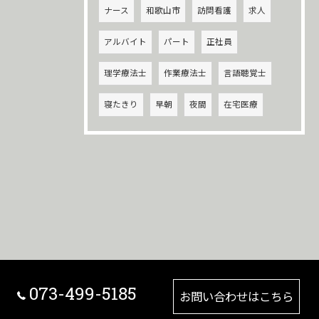
ナース
和歌山市
訪問看護
求人
アルバイト
パート
正社員
理学療法士
作業療法士
言語聴覚士
寝たきり
早朝
夜間
在宅医療
073-499-5185
お問い合わせはこちら