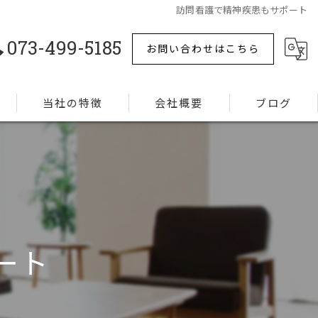
訪問看護で精神疾患もサポート
073-499-5185
お問い合わせはこちら
当社の特徴
会社概要
ブログ
難病
コラム
ターミナルケア
精神疾患
ート
リハビリ
認知症