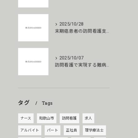
2025/10/28
末期癌患者の訪問看護支援の実際
2025/10/07
訪問看護で実現する難病患者の心身ストレス緩和実例
タグ
Tags
ナース
和歌山市
訪問看護
求人
アルバイト
パート
正社員
理学療法士